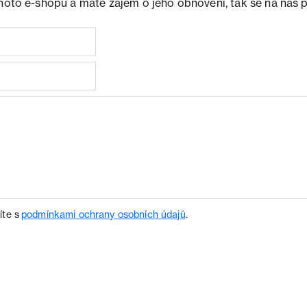
ohoto e-shopu a máte zájem o jeho obnovení, tak se na nás 
íte s
podmínkami ochrany osobních údajů
.