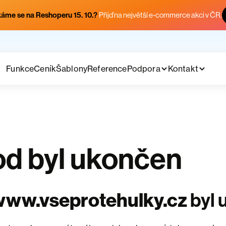
áme se na Reshoperu 15. 10.?
Přijď na největší e-commerce akci v ČR.
Funkce
Ceník
Šablony
Reference
Podpora
Kontakt
d byl ukončen
www.vseprotehulky.cz
byl 