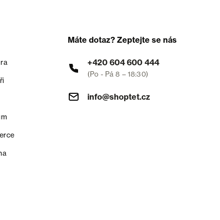
Máte dotaz? Zeptejte se nás
+420 604 600 444
ra
(Po - Pá 8 – 18:30)
ři
info@shoptet.cz
um
erce
na