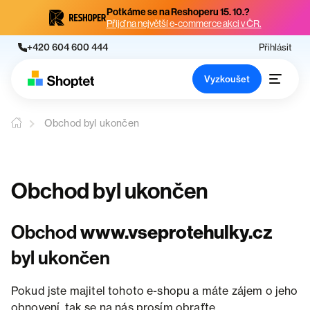
Potkáme se na Reshoperu 15. 10.?
Přijď na největší e-commerce akci v ČR.
+420 604 600 444
Přihlásit
Vyzkoušet
Obchod byl ukončen
Obchod byl ukončen
Obchod
www.vseprotehulky.cz
byl ukončen
Pokud jste majitel tohoto e-shopu a máte zájem o jeho
obnovení, tak se na nás prosím obraťte.