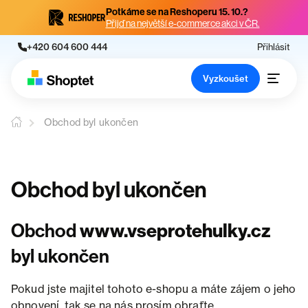
Potkáme se na Reshoperu 15. 10.?
Přijď na největší e-commerce akci v ČR.
+420 604 600 444
Přihlásit
Vyzkoušet
Obchod byl ukončen
Obchod byl ukončen
Obchod
www.vseprotehulky.cz
byl ukončen
Pokud jste majitel tohoto e-shopu a máte zájem o jeho
obnovení, tak se na nás prosím obraťte.