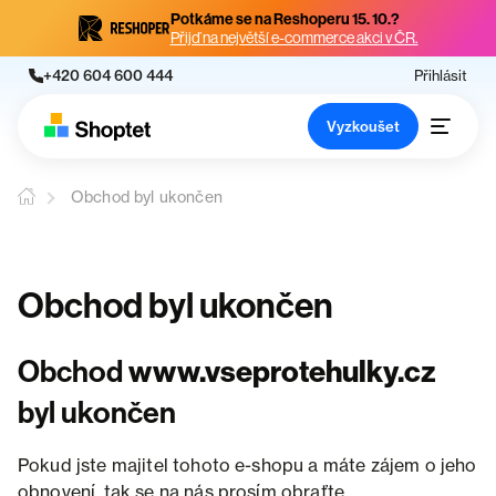
Potkáme se na Reshoperu 15. 10.?
Přijď na největší e-commerce akci v ČR.
+420 604 600 444
Přihlásit
Vyzkoušet
Obchod byl ukončen
Obchod byl ukončen
Obchod
www.vseprotehulky.cz
byl ukončen
Pokud jste majitel tohoto e-shopu a máte zájem o jeho
obnovení, tak se na nás prosím obraťte.