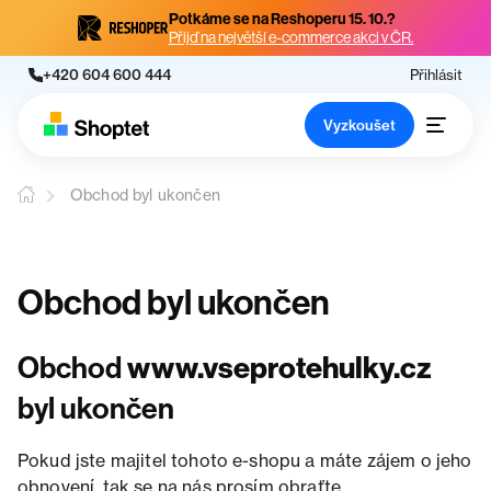
Potkáme se na Reshoperu 15. 10.?
Přijď na největší e-commerce akci v ČR.
+420 604 600 444
Přihlásit
Vyzkoušet
Obchod byl ukončen
Obchod byl ukončen
Obchod
www.vseprotehulky.cz
byl ukončen
Pokud jste majitel tohoto e-shopu a máte zájem o jeho
obnovení, tak se na nás prosím obraťte.