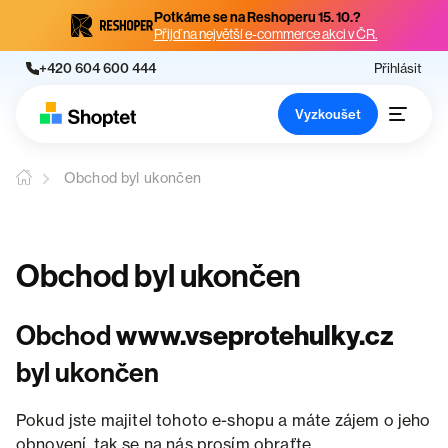
Potkáme se na Reshoperu 15. 10.?
Přijď na největší e-commerce akci v ČR.
+420 604 600 444
Přihlásit
Vyzkoušet
Obchod byl ukončen
Obchod byl ukončen
Obchod
www.vseprotehulky.cz
byl ukončen
Pokud jste majitel tohoto e-shopu a máte zájem o jeho
obnovení, tak se na nás prosím obraťte.