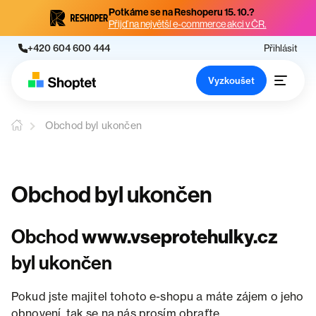
Potkáme se na Reshoperu 15. 10.?
Přijď na největší e-commerce akci v ČR.
+420 604 600 444
Přihlásit
Vyzkoušet
Obchod byl ukončen
Obchod byl ukončen
Obchod
www.vseprotehulky.cz
byl ukončen
Pokud jste majitel tohoto e-shopu a máte zájem o jeho
obnovení, tak se na nás prosím obraťte.