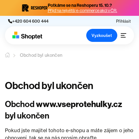
Potkáme se na Reshoperu 15. 10.?
Přijď na největší e-commerce akci v ČR.
+420 604 600 444
Přihlásit
Vyzkoušet
Obchod byl ukončen
Obchod byl ukončen
Obchod
www.vseprotehulky.cz
byl ukončen
Pokud jste majitel tohoto e-shopu a máte zájem o jeho
obnovení, tak se na nás prosím obraťte.