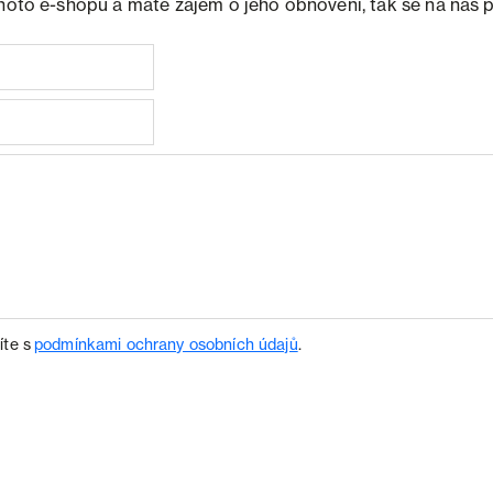
ohoto e-shopu a máte zájem o jeho obnovení, tak se na nás 
íte s
podmínkami ochrany osobních údajů
.