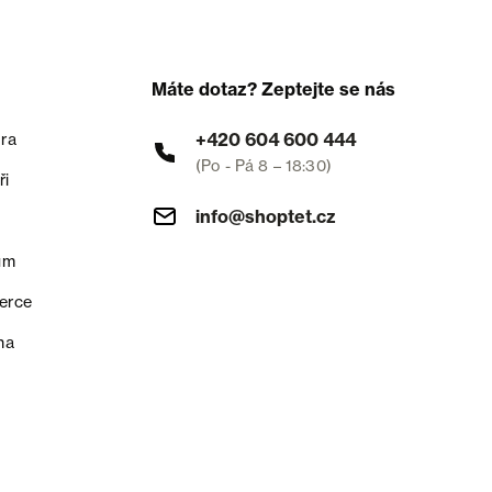
Máte dotaz? Zeptejte se nás
+420 604 600 444
ra
(Po - Pá 8 – 18:30)
ři
info@shoptet.cz
um
erce
na