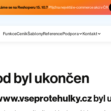
áme se na Reshoperu 15. 10.?
Přijď na největší e-commerce akci v ČR.
Funkce
Ceník
Šablony
Reference
Podpora
Kontakt
d byl ukončen
www.vseprotehulky.cz
byl 